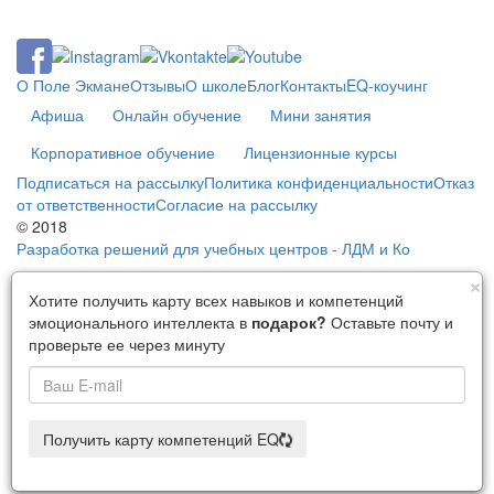
О Поле Экмане
Отзывы
О школе
Блог
Контакты
EQ-коучинг
Афиша
Онлайн обучение
Мини занятия
Корпоративное обучение
Лицензионные курсы
Подписаться на рассылку
Политика конфиденциальности
Отказ
от ответственности
Согласие на рассылку
© 2018
Разработка решений для учебных центров - ЛДМ и Ко
C
×
Хотите получить карту всех навыков и компетенций
эмоционального интеллекта в
подарок?
Оставьте почту и
проверьте ее через минуту
Получить карту компетенций EQ