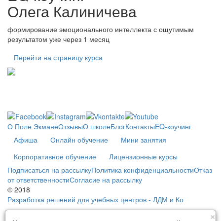
Олега Калиничева
формирование эмоционального интеллекта с ощутимым
результатом уже через 1 месяц
Перейти на страницу курса
О Поле Экмане
Отзывы
О школе
Блог
Контакты
EQ-коучинг
Афиша
Онлайн обучение
Мини занятия
Корпоративное обучение
Лицензионные курсы
Подписаться на рассылку
Политика конфиденциальности
Отказ
от ответственности
Согласие на рассылку
© 2018
Разработка решений для учебных центров - ЛДМ и Ко
C
×